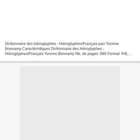
Dictionnaire des hiéroglyphes - Hiéroglyphes/Français pan Yvonne
Bonnamy Caractéristiques Dictionnaire des hiéroglyphes -
Hiéroglyphes/Français Yvonne Bonnamy Nb. de pages: 990 Format: Pdf,
ePub, MOBI, FB2 ISBN: 9782330080082 Editeur: Éditions Actes Sud...