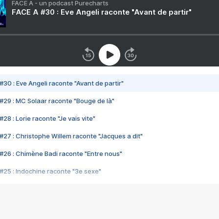
FACE A - un podcast Purecharts
FACE A #30 : Eve Angeli raconte "Avant de partir"
#30 : Eve Angeli raconte "Avant de partir"
#29 : MC Solaar raconte "Bouge de là"
28 : Lorie raconte "Je vais vite"
#27 : Christophe Willem raconte "Jacques a dit"
#26 : Chimène Badi raconte "Entre nous"
#25 : Indochine raconte "3e sexe"
#24 : Zaho raconte "C'est chelou"
#23 : Patrick Bruel raconte "Au café des délices"