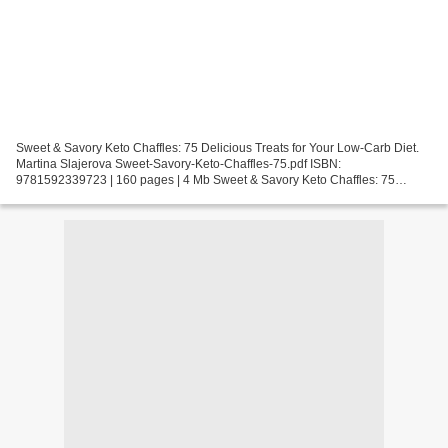
Sweet & Savory Keto Chaffles: 75 Delicious Treats for Your Low-Carb Diet.
Martina Slajerova Sweet-Savory-Keto-Chaffles-75.pdf ISBN:
9781592339723 | 160 pages | 4 Mb Sweet & Savory Keto Chaffles: 75
Delicious Treats for Your Low-Carb Diet Martina Slajerova...