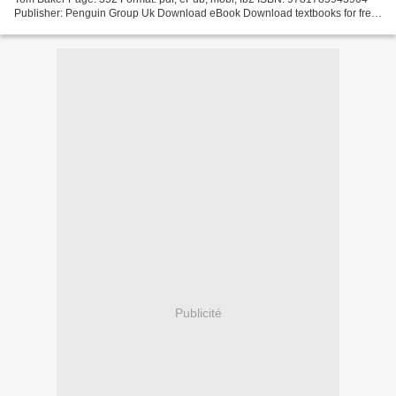
Publisher: Penguin Group Uk Download eBook Download textbooks for free
ipad Doctor Who Meets Scratchman by Tom Baker...
Publicité