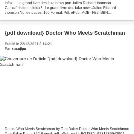
Infox ! - Le grand livre des fake news pan Julien Richard-thomson
Caractéristiques Infox ! - Le grand livre des fake news Julien Richard-
thomson Nb. de pages: 160 Format: Pdf, ePub, MOBI, FB2 ISBN:
9782755643886 Editeur: Hugo / Desinge Date de parution:...
{pdf download} Doctor Who Meets Scratchman
Publié le 22/12/2021 à 14:21
Par
xaxojipu
Doctor Who Meets Scratchman by Tom Baker Doctor Who Meets Scratchman
Tom Baker Page: 352 Format: pdf, ePub, mobi, fb2 ISBN: 9781785943904