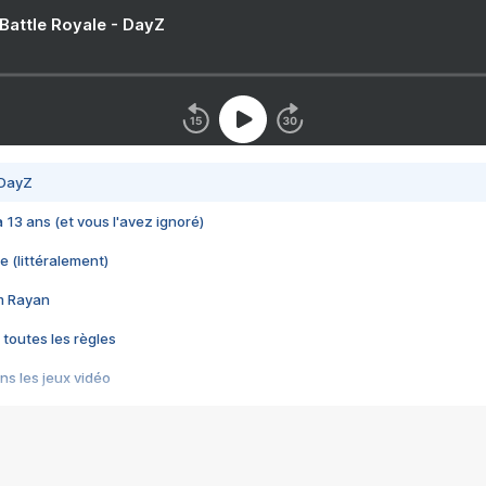
 Battle Royale - DayZ
 DayZ
 a 13 ans (et vous l'avez ignoré)
e (littéralement)
im Rayan
 toutes les règles
s les jeux vidéo
us choquant de Rockstar ? - Le scandale BULLY
e plus moche de Steam