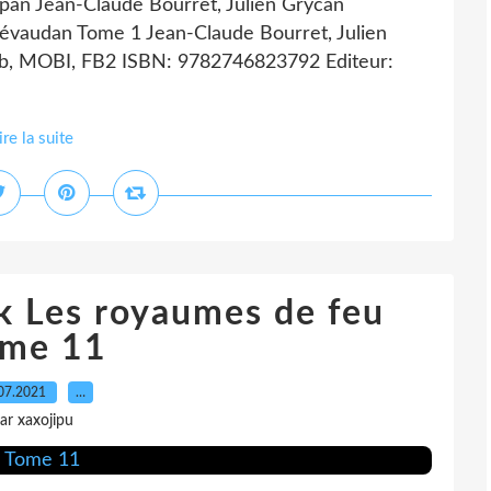
pan Jean-Claude Bourret, Julien Grycan
 Gévaudan Tome 1 Jean-Claude Bourret, Julien
ub, MOBI, FB2 ISBN: 9782746823792 Editeur:
ire la suite
k Les royaumes de feu
me 11
07.2021
…
ar xaxojipu