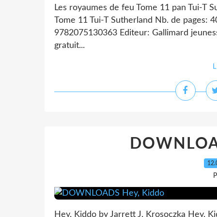
Les royaumes de feu Tome 11 pan Tui-T Su
Tome 11 Tui-T Sutherland Nb. de pages: 
9782075130363 Editeur: Gallimard jeunes
gratuit...
L
DOWNLOAD
12.
P
Hey, Kiddo by Jarrett J. Krosoczka Hey, Ki