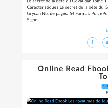
Le secret de la bête du Gévaudan Tome 1 
Caractéristiques Le secret de la bête du
Grycan Nb. de pages: 64 Format: Pdf, eP
Signe...
L
Online Read Eboo
To
19.
P