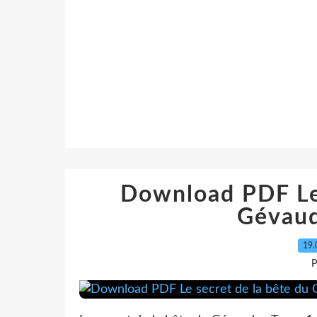
Download PDF Le 
Gévau
19.
P