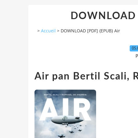
DOWNLOAD [P
>
Accueil
>
DOWNLOAD [PDF] {EPUB} Air
05.
P
Air pan Bertil Scali,