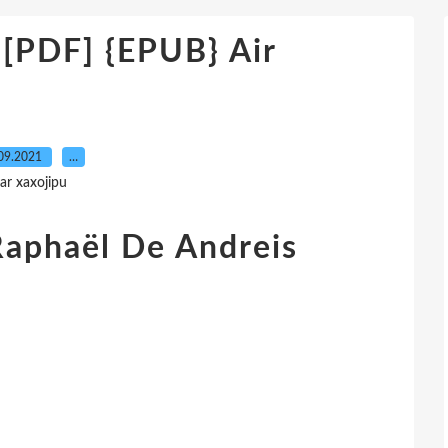
DF] {EPUB} Air
09.2021
…
ar xaxojipu
 Raphaël De Andreis