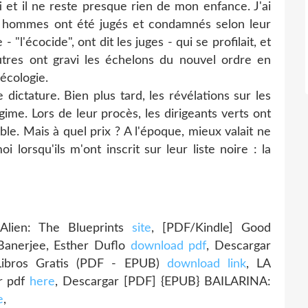
i et il ne reste presque rien de mon enfance. J'ai
 hommes ont été jugés et condamnés selon leur
"l'écocide", ont dit les juges - qui se profilait, et
utres ont gravi les échelons du nouvel ordre en
écologie.
 dictature. Bien plus tard, les révélations sur les
gime. Lors de leur procès, les dirigeants verts ont
ble. Mais à quel prix ? A l'époque, mieux valait ne
lorsqu'ils m'ont inscrit sur leur liste noire : la
lien: The Blueprints
site
, [PDF/Kindle] Good
 Banerjee, Esther Duflo
download pdf
, Descargar
ibros Gratis (PDF - EPUB)
download link
, LA
r pdf
here
, Descargar [PDF] {EPUB} BAILARINA:
e
,